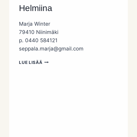
Helmiina
Marja Winter
79410 Niinimäki
p. 0440 584121
seppala.marja@gmail.com
HELMIINA
LUE LISÄÄ