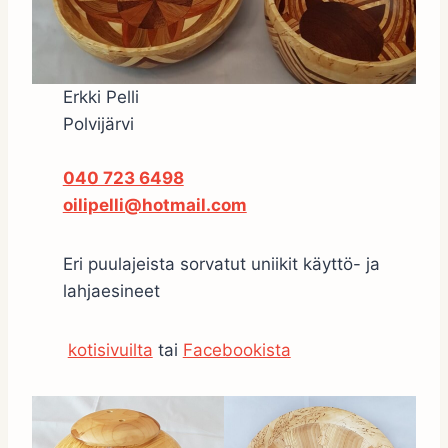
Erkki Pelli
Polvijärvi
040 723 6498
oilipelli@hotmail.com
Eri puulajeista sorvatut uniikit käyttö- ja
lahjaesineet
kotisivuilta
tai
Facebookista