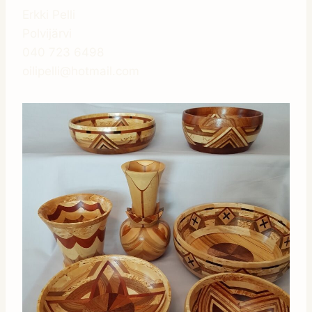
Erkki Pelli
Polvijärvi
040 723 6498
oilipelli@hotmail.com