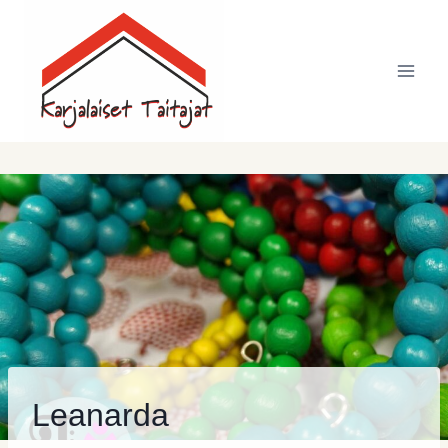
Siirry
sisältöön
Leanarda