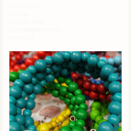
Lea Hirvonen
Joensuu
040 088 4436
leanarda@leanarda.fi
leanarda.fi