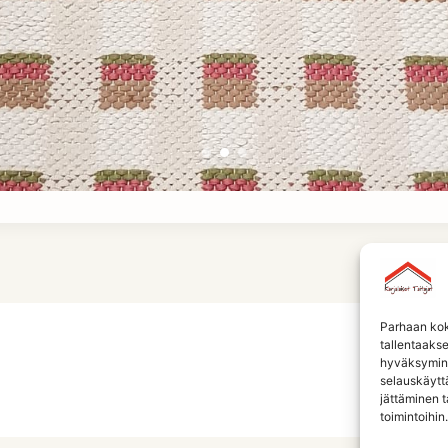
Parhaan kok
tallentaaks
hyväksymine
selauskäyttä
jättäminen t
toimintoihin.