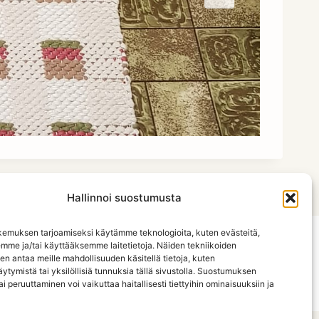
Hallinnoi suostumusta
emuksen tarjoamiseksi käytämme teknologioita, kuten evästeitä,
emme ja/tai käyttääksemme laitetietoja. Näiden tekniikoiden
Etusivu
Jäsenistö
Jäsenyys ja säännöt
n antaa meille mahdollisuuden käsitellä tietoja, kuten
ytymistä tai yksilöllisiä tunnuksia tällä sivustolla. Suostumuksen
Tietosuojaseloste
ai peruuttaminen voi vaikuttaa haitallisesti tiettyihin ominaisuuksiin ja