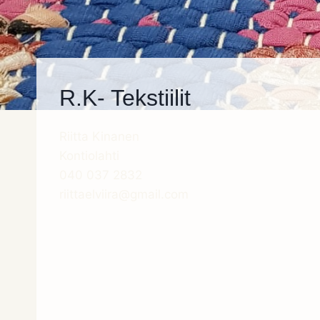
R.K- Tekstiilit
Riitta Kinanen
Kontiolahti
040 037 2832
riittaelviira@gmail.com