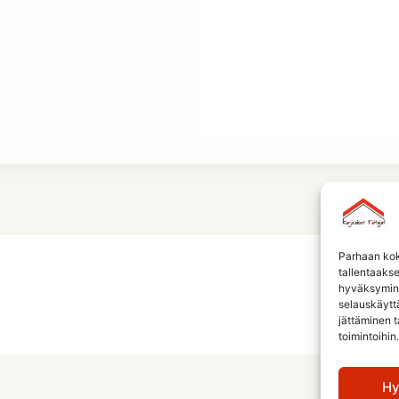
Parhaan kok
tallentaaks
hyväksymine
selauskäyttä
jättäminen t
toimintoihin.
Hy