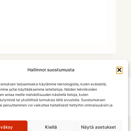
Hallinnoi suostumusta
emuksen tarjoamiseksi käytämme teknologioita, kuten evästeitä,
emme ja/tai käyttääksemme laitetietoja. Näiden tekniikoiden
Etusivu
Jäsenistö
Jäsenyys ja säännöt
n antaa meille mahdollisuuden käsitellä tietoja, kuten
ytymistä tai yksilöllisiä tunnuksia tällä sivustolla. Suostumuksen
Tietosuojaseloste
ai peruuttaminen voi vaikuttaa haitallisesti tiettyihin ominaisuuksiin ja
väksy
Kiellä
Näytä asetukset