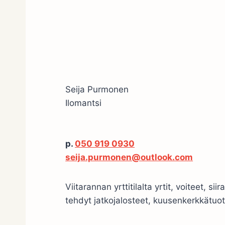
Seija Purmonen
Ilomantsi
p.
050 919 0930
seija.purmonen@outlook.com
Viitarannan yrttitilalta yrtit, voiteet, sii
tehdyt jatkojalosteet, kuusenkerkkätuot