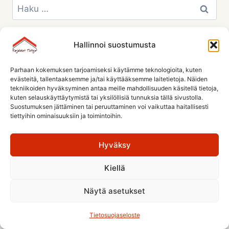
Haku:
Hallinnoi suostumusta
Parhaan kokemuksen tarjoamiseksi käytämme teknologioita, kuten
evästeitä, tallentaaksemme ja/tai käyttääksemme laitetietoja. Näiden
tekniikoiden hyväksyminen antaa meille mahdollisuuden käsitellä tietoja,
kuten selauskäyttäytymistä tai yksilöllisiä tunnuksia tällä sivustolla.
Suostumuksen jättäminen tai peruuttaminen voi vaikuttaa haitallisesti
tiettyihin ominaisuuksiin ja toimintoihin.
Etusivu
Jäsenistö
Jäsenyys ja säännöt
Tietosuojaseloste
Hyväksy
Kiellä
Näytä asetukset
© 2026 Karjalaiset Taitajat
Tietosuojaseloste