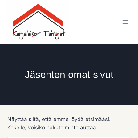
Siirry
sisältöön
Jäsenten omat sivut
Näyttää siltä, että emme löydä etsimääsi.
Kokeile, voisiko hakutoiminto auttaa.