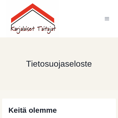
Siirry
sisältöön
Tietosuojaseloste
Keitä olemme