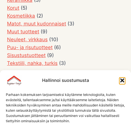
Korut
(5)
Kosmetiikka
(2)
Matot, muut kudonnaiset
(3)
Muut tuotteet
(9)
Neuleet, virkkaus
(10)
Puu- ja risutuotteet
(6)
Sisustustuotteet
(9)
Tekstiili, nahka, turkis
(3)
Hallinnoi suostumusta
Parhaan kokemuksen tarjoamiseksi käytämme teknologioita, kuten
evästeitä, tallentaaksemme ja/tai käyttääksemme laitetietoja. Näiden
tekniikoiden hyväksyminen antaa meille mahdollisuuden käsitellä tietoja,
kuten selauskäyttäytymistä tai yksilöllisiä tunnuksia tällä sivustolla.
Suostumuksen jättäminen tai peruuttaminen voi vaikuttaa haitallisesti
tiettyihin ominaisuuksiin ja toimintoihin.
Etusivu
Jäsenistö
Jäsenyys ja säännöt