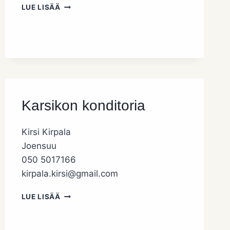
VILLIYRITYS
LUE LISÄÄ
Karsikon konditoria
Kirsi Kirpala
Joensuu
050 5017166
kirpala.kirsi@gmail.com
KARSIKON
LUE LISÄÄ
KONDITORIA