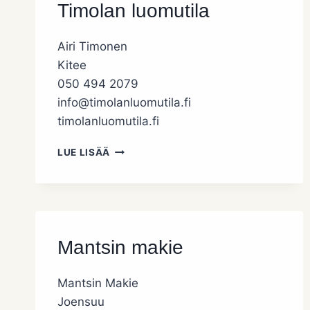
Timolan luomutila
Airi Timonen
Kitee
050 494 2079
info@timolanluomutila.fi
timolanluomutila.fi
TIMOLAN
LUE LISÄÄ
LUOMUTILA
Mantsin makie
Mantsin Makie
Joensuu