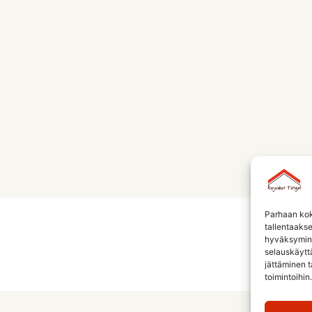
Parhaan kok
tallentaaks
hyväksymine
selauskäyttä
jättäminen t
toimintoihin.