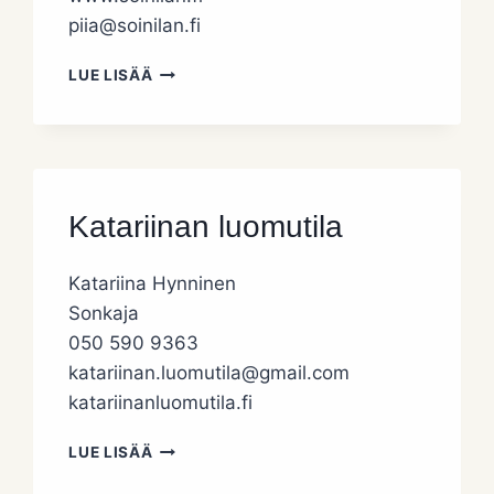
piia@soinilan.fi
SOINILAN
LUE LISÄÄ
OY
Katariinan luomutila
Katariina Hynninen
Sonkaja
050 590 9363
katariinan.luomutila@gmail.com
katariinanluomutila.fi
KATARIINAN
LUE LISÄÄ
LUOMUTILA