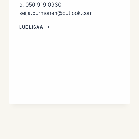
p. 050 919 0930
seija.purmonen@outlook.com
VIITARANNAN
LUE LISÄÄ
YRTTITILA