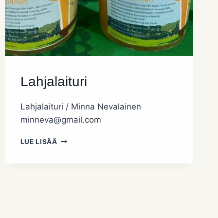
Lahjalaituri
Lahjalaituri / Minna Nevalainen
minneva@gmail.com
LAHJALAITURI
LUE LISÄÄ