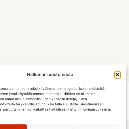
Hallinnoi suostumusta
emuksen tarjoamiseksi käytämme teknologioita, kuten evästeitä,
emme ja/tai käyttääksemme laitetietoja. Näiden tekniikoiden
Etusivu
Jäsenistö
Jäsenyys ja säännöt
n antaa meille mahdollisuuden käsitellä tietoja, kuten
ytymistä tai yksilöllisiä tunnuksia tällä sivustolla. Suostumuksen
Tietosuojaseloste
ai peruuttaminen voi vaikuttaa haitallisesti tiettyihin ominaisuuksiin ja